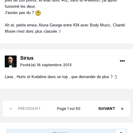
près de 200 points, et était donc #01, sans la ré-édition, j'ai après
fusionné les deux.
J'aurais pas du ?
Ah et, petite erreur, Aluna George entre #34 avec Body Music, Chanté
Moore n'est donc plus classée :/
Sirius
Posté(e)
16 septembre 2013
Lana , Hurts et Kodaline dans un top , que demander de plus ? :')
PRÉCÉDENT
Page 1 sur 60
SUIVANT