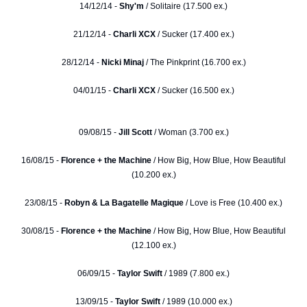
14/12/14 -
Shy'm
/ Solitaire (17.500 ex.)
21/12/14 -
Charli XCX
/ Sucker (17.400 ex.)
28/12/14 -
Nicki Minaj
/ The Pinkprint (16.700 ex.)
04/01/15 -
Charli XCX
/ Sucker (16.500 ex.)
09/08/15 -
Jill Scott
/ Woman (3.700 ex.)
16/08/15 -
Florence + the Machine
/ How Big, How Blue, How Beautiful
(10.200 ex.)
23/08/15 -
Robyn & La Bagatelle Magique
/ Love is Free (10.400 ex.)
30/08/15 -
Florence + the Machine
/ How Big, How Blue, How Beautiful
(12.100 ex.)
06/09/15 -
Taylor Swift
/ 1989 (7.800 ex.)
13/09/15 -
Taylor Swift
/ 1989 (10.000 ex.)