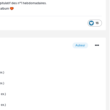
apitulatif des n°1 hebdomadaires.
p album
16
Auteur
x.)
x.)
 ex.)
 ex.)