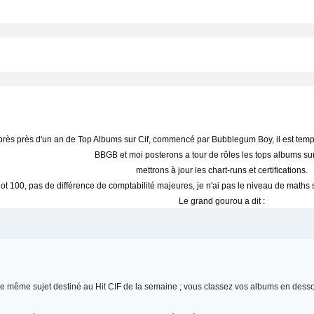
rès près d'un an de Top Albums sur Cif, commencé par Bubblegum Boy, il est tem
BBGB et moi posterons a tour de rôles les tops albums sur
mettrons à jour les chart-runs et certifications.
t 100, pas de différence de comptabilité majeures, je n'ai pas le niveau de maths su
Le grand gourou a dit :
s le même sujet destiné au Hit CIF de la semaine ; vous classez vos albums en desso