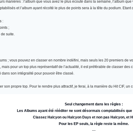
eurs manières : l’album que vous avez le plus écouté dans la semaine, l’album qu
abilisés et l’album ayant récolté le plus de points sera à la tête du podium. Etant
s :
ints ;
 de suite.
bums
; vous pouvez en classer en nombre indéfini, mais seuls les 20 premiers de vot
ais pour un top plus représentatif de l’actualité, il est préférable de classer des 
i dans son intégralité pour pouvoir être classé.
r son propre top. Pour le rendre plus attractif, je ferai, à la manière du Hit CIF, 
Seul changement dans les règles :
Les Albums ayant été rééditer ne sont désormais comptabilisés qu
Classez Halcyon ou Halcyon Days et non pas Halcyon, et 
Pour les EP seuls, la règle reste la même.
---