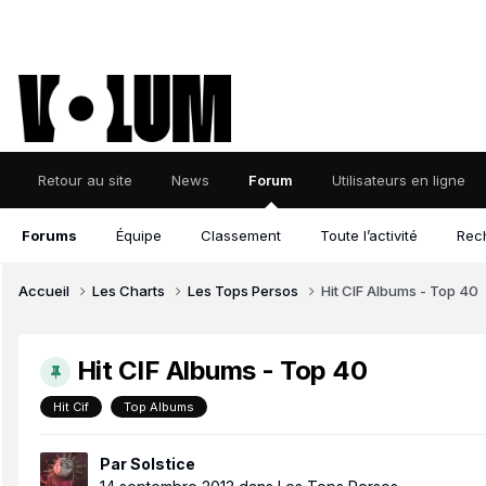
Retour au site
News
Forum
Utilisateurs en ligne
Forums
Équipe
Classement
Toute l’activité
Rec
Accueil
Les Charts
Les Tops Persos
Hit CIF Albums - Top 40
Hit CIF Albums - Top 40
Hit Cif
Top Albums
Par
Solstice