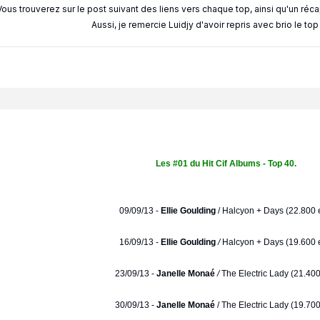
Vous trouverez sur le post suivant des liens vers chaque top, ainsi qu'un réc
Aussi, je remercie Luidjy d'avoir repris avec brio le to
Les #01 du Hit Cif Albums - Top 40.
09/09/13 -
Ellie Goulding
/
Halcyon + Days (22.800 e
16/09/13 -
Ellie Goulding
/
Halcyon + Days (19.600 e
23/09/13 -
Janelle Monaé
/
The Electric Lady (21.400
30/09/13 -
Janelle Monaé
/ The Electric Lady (19.700