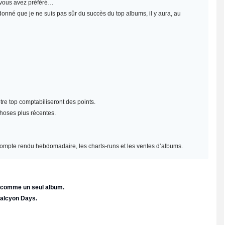
e vous avez préféré…
 donné que je ne suis pas sûr du succès du top albums, il y aura, au
re top comptabiliseront des points.
choses plus récentes.
un compte rendu hebdomadaire, les charts-runs et les ventes d’albums.
e comme un seul album.
Halcyon Days.