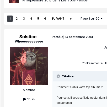
14 septembre 2013
dans
Les Tops Persos
1
2
3
4
5
6
SUIVANT
Page 1 sur 60
Solstice
Posté(e)
14 septembre 2013
Wheeeeeeeeeeee
Ap
Contrairement au Ho
Citation
Comment établir votre top albums ?
Membre
Pour cela, il vous suffit de poster dan
33,7k
top albums).