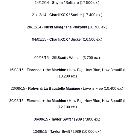
14/12/14 -
Shy'm
/ Solitaire (17.500 ex.)
21/12/14 -
Charli XCX
/ Sucker (17.400 ex.)
28/12/14 -
Nicki Minaj
/ The Pinkprint (16.700 ex.)
04/01/15 -
Charli XCX
/ Sucker (16.500 ex.)
09/08/15 -
Jill Scott
/ Woman (3.700 ex.)
16/08/15 -
Florence + the Machine
/ How Big, How Blue, How Beautiful
(10.200 ex.)
23/08/15 -
Robyn & La Bagatelle Magique
/ Love is Free (10.400 ex.)
30/08/15 -
Florence + the Machine
/ How Big, How Blue, How Beautiful
(12.100 ex.)
06/09/15 -
Taylor Swift
/ 1989 (7.800 ex.)
13/09/15 -
Taylor Swift
/ 1989 (10.000 ex.)