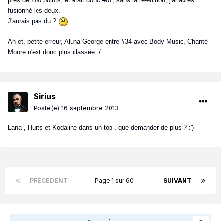
près de 200 points, et était donc #01, sans la ré-édition, j'ai après
fusionné les deux.
J'aurais pas du ?
Ah et, petite erreur, Aluna George entre #34 avec Body Music, Chanté
Moore n'est donc plus classée :/
Sirius
Posté(e)
16 septembre 2013
Lana , Hurts et Kodaline dans un top , que demander de plus ? :')
PRÉCÉDENT
Page 1 sur 60
SUIVANT