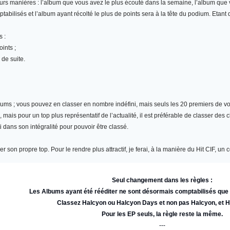
eurs manières : l’album que vous avez le plus écouté dans la semaine, l’album qu
abilisés et l’album ayant récolté le plus de points sera à la tête du podium. Etant
s :
ints ;
 de suite.
bums
; vous pouvez en classer en nombre indéfini, mais seuls les 20 premiers de vot
ais pour un top plus représentatif de l’actualité, il est préférable de classer des 
i dans son intégralité pour pouvoir être classé.
r son propre top. Pour le rendre plus attractif, je ferai, à la manière du Hit CIF, 
Seul changement dans les règles :
Les Albums ayant été rééditer ne sont désormais comptabilisés qu
Classez Halcyon ou Halcyon Days et non pas Halcyon, et 
Pour les EP seuls, la règle reste la même.
---