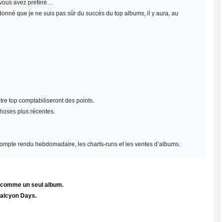
e vous avez préféré…
 donné que je ne suis pas sûr du succès du top albums, il y aura, au
re top comptabiliseront des points.
choses plus récentes.
un compte rendu hebdomadaire, les charts-runs et les ventes d’albums.
e comme un seul album.
Halcyon Days.