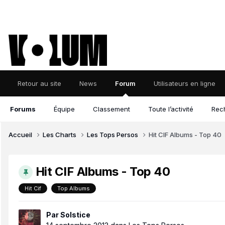
Retour au site
News
Forum
Utilisateurs en ligne
Forums
Équipe
Classement
Toute l’activité
Rec
Accueil
Les Charts
Les Tops Persos
Hit CIF Albums - Top 40
Hit CIF Albums - Top 40
Hit Cif
Top Albums
Par
Solstice