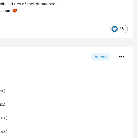
apitulatif des n°1 hebdomadaires.
p album
16
Auteur
x.)
x.)
 ex.)
 ex.)