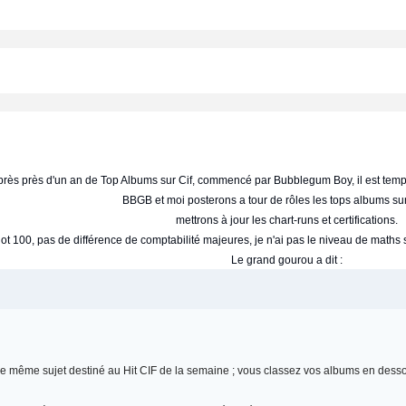
rès près d'un an de Top Albums sur Cif, commencé par Bubblegum Boy, il est tem
BBGB et moi posterons a tour de rôles les tops albums sur
mettrons à jour les chart-runs et certifications.
t 100, pas de différence de comptabilité majeures, je n'ai pas le niveau de maths su
Le grand gourou a dit :
s le même sujet destiné au Hit CIF de la semaine ; vous classez vos albums en desso