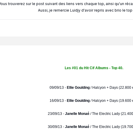
Vous trouverez sur le post suivant des liens vers chaque top, ainsi qu'un réc
Aussi, je remercie Luidjy d'avoir repris avec brio le to
Les #01 du Hit Cif Albums - Top 40.
09/09/13 -
Ellie Goulding
/
Halcyon + Days (22.800 e
16/09/13 -
Ellie Goulding
/
Halcyon + Days (19.600 e
23/09/13 -
Janelle Monaé
/
The Electric Lady (21.400
30/09/13 -
Janelle Monaé
/ The Electric Lady (19.700