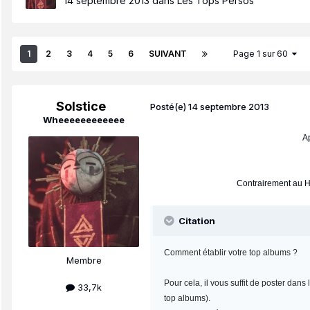
14 septembre 2013
dans
Les Tops Persos
1
2
3
4
5
6
SUIVANT
Page 1 sur 60
Solstice
Posté(e)
14 septembre 2013
Wheeeeeeeeeeee
Ap
Contrairement au Ho
Citation
Comment établir votre top albums ?
Membre
Pour cela, il vous suffit de poster dan
33,7k
top albums).