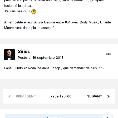
près de 200 points, et était donc #01, sans la ré-édition, j'ai après
fusionné les deux.
J'aurais pas du ?
Ah et, petite erreur, Aluna George entre #34 avec Body Music, Chanté
Moore n'est donc plus classée :/
Sirius
Posté(e)
16 septembre 2013
Lana , Hurts et Kodaline dans un top , que demander de plus ? :')
PRÉCÉDENT
Page 1 sur 60
SUIVANT