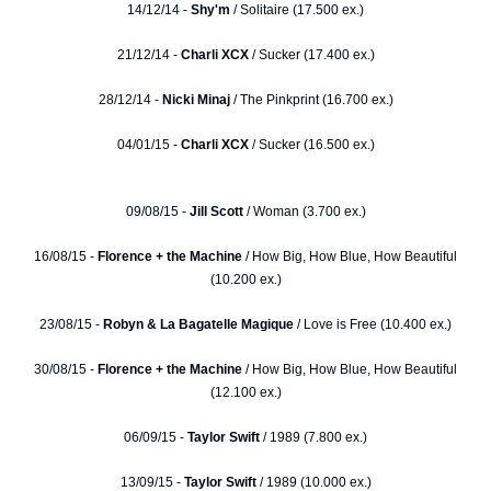
14/12/14 -
Shy'm
/ Solitaire (17.500 ex.)
21/12/14 -
Charli XCX
/ Sucker (17.400 ex.)
28/12/14 -
Nicki Minaj
/ The Pinkprint (16.700 ex.)
04/01/15 -
Charli XCX
/ Sucker (16.500 ex.)
09/08/15 -
Jill Scott
/ Woman (3.700 ex.)
16/08/15 -
Florence + the Machine
/ How Big, How Blue, How Beautiful
(10.200 ex.)
23/08/15 -
Robyn & La Bagatelle Magique
/ Love is Free (10.400 ex.)
30/08/15 -
Florence + the Machine
/ How Big, How Blue, How Beautiful
(12.100 ex.)
06/09/15 -
Taylor Swift
/ 1989 (7.800 ex.)
13/09/15 -
Taylor Swift
/ 1989 (10.000 ex.)