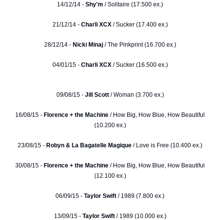
14/12/14 -
Shy'm
/ Solitaire (17.500 ex.)
21/12/14 -
Charli XCX
/ Sucker (17.400 ex.)
28/12/14 -
Nicki Minaj
/ The Pinkprint (16.700 ex.)
04/01/15 -
Charli XCX
/ Sucker (16.500 ex.)
09/08/15 -
Jill Scott
/ Woman (3.700 ex.)
16/08/15 -
Florence + the Machine
/ How Big, How Blue, How Beautiful
(10.200 ex.)
23/08/15 -
Robyn & La Bagatelle Magique
/ Love is Free (10.400 ex.)
30/08/15 -
Florence + the Machine
/ How Big, How Blue, How Beautiful
(12.100 ex.)
06/09/15 -
Taylor Swift
/ 1989 (7.800 ex.)
13/09/15 -
Taylor Swift
/ 1989 (10.000 ex.)