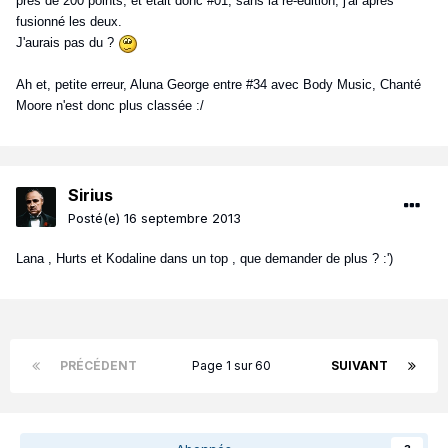
près de 200 points, et était donc #01, sans la ré-édition, j'ai après
fusionné les deux.
J'aurais pas du ?
Ah et, petite erreur, Aluna George entre #34 avec Body Music, Chanté
Moore n'est donc plus classée :/
Sirius
Posté(e)
16 septembre 2013
Lana , Hurts et Kodaline dans un top , que demander de plus ? :')
PRÉCÉDENT
Page 1 sur 60
SUIVANT