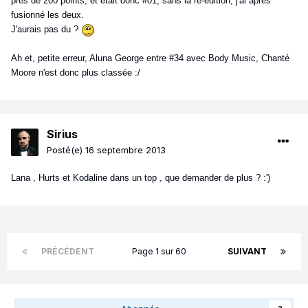
près de 200 points, et était donc #01, sans la ré-édition, j'ai après
fusionné les deux.
J'aurais pas du ?
Ah et, petite erreur, Aluna George entre #34 avec Body Music, Chanté
Moore n'est donc plus classée :/
Sirius
Posté(e)
16 septembre 2013
Lana , Hurts et Kodaline dans un top , que demander de plus ? :')
PRÉCÉDENT
Page 1 sur 60
SUIVANT