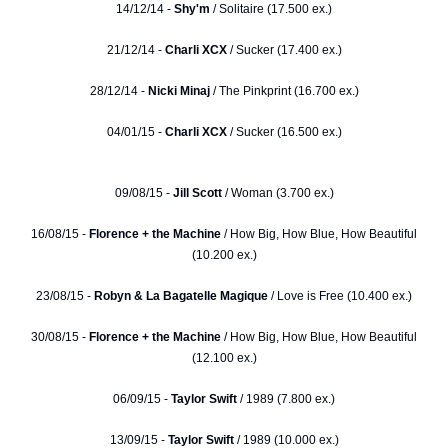
14/12/14 -
Shy'm
/ Solitaire (17.500 ex.)
21/12/14 -
Charli XCX
/ Sucker (17.400 ex.)
28/12/14 -
Nicki Minaj
/ The Pinkprint (16.700 ex.)
04/01/15 -
Charli XCX
/ Sucker (16.500 ex.)
09/08/15 -
Jill Scott
/ Woman (3.700 ex.)
16/08/15 -
Florence + the Machine
/ How Big, How Blue, How Beautiful
(10.200 ex.)
23/08/15 -
Robyn & La Bagatelle Magique
/ Love is Free (10.400 ex.)
30/08/15 -
Florence + the Machine
/ How Big, How Blue, How Beautiful
(12.100 ex.)
06/09/15 -
Taylor Swift
/ 1989 (7.800 ex.)
13/09/15 -
Taylor Swift
/ 1989 (10.000 ex.)