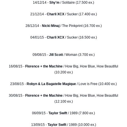
14/12/14 -
Shy'm
/ Solitaire (17.500 ex.)
21/12/14 -
Charli XCX
/ Sucker (17.400 ex.)
28/12/14 -
Nicki Minaj
/ The Pinkprint (16.700 ex.)
04/01/15 -
Charli XCX
/ Sucker (16.500 ex.)
09/08/15 -
Jill Scott
/ Woman (3.700 ex.)
16/08/15 -
Florence + the Machine
/ How Big, How Blue, How Beautiful
(10.200 ex.)
23/08/15 -
Robyn & La Bagatelle Magique
/ Love is Free (10.400 ex.)
30/08/15 -
Florence + the Machine
/ How Big, How Blue, How Beautiful
(12.100 ex.)
06/09/15 -
Taylor Swift
/ 1989 (7.800 ex.)
13/09/15 -
Taylor Swift
/ 1989 (10.000 ex.)