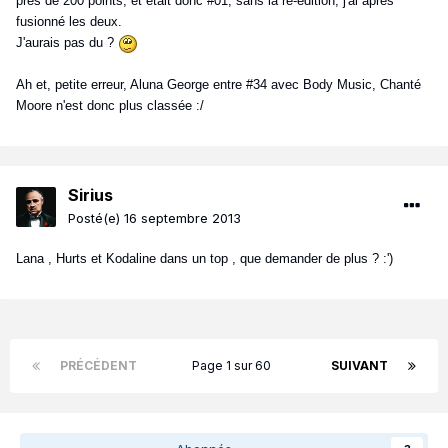
près de 200 points, et était donc #01, sans la ré-édition, j'ai après
fusionné les deux.
J'aurais pas du ?
Ah et, petite erreur, Aluna George entre #34 avec Body Music, Chanté
Moore n'est donc plus classée :/
Sirius
Posté(e)
16 septembre 2013
Lana , Hurts et Kodaline dans un top , que demander de plus ? :')
PRÉCÉDENT
Page 1 sur 60
SUIVANT