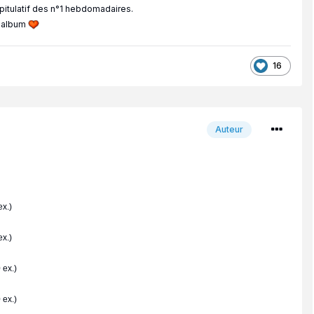
apitulatif des n°1 hebdomadaires.
p album
16
Auteur
x.)
x.)
 ex.)
 ex.)