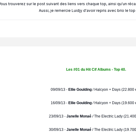
Vous trouverez sur le post suivant des liens vers chaque top, ainsi qu'un réc
Aussi, je remercie Luidjy d'avoir repris avec brio le to
Les #01 du Hit Cif Albums - Top 40.
09/09/13 -
Ellie Goulding
/
Halcyon + Days (22.800 e
16/09/13 -
Ellie Goulding
/
Halcyon + Days (19.600 e
23/09/13 -
Janelle Monaé
/
The Electric Lady (21.400
30/09/13 -
Janelle Monaé
/ The Electric Lady (19.700