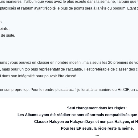
eurs manières : l’album que vous avez le plus écouté dans la semaine, l’album qu
abilisés et l’album ayant récolté le plus de points sera à la tête du podium. Etant
s :
ints ;
 de suite.
bums
; vous pouvez en classer en nombre indéfini, mais seuls les 20 premiers de vot
ais pour un top plus représentatif de l’actualité, il est préférable de classer des 
i dans son intégralité pour pouvoir être classé.
r son propre top. Pour le rendre plus attractif, je ferai, à la manière du Hit CIF, 
Seul changement dans les règles :
Les Albums ayant été rééditer ne sont désormais comptabilisés qu
Classez Halcyon ou Halcyon Days et non pas Halcyon, et 
Pour les EP seuls, la règle reste la même.
---