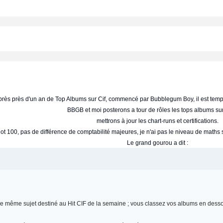
rès près d'un an de Top Albums sur Cif, commencé par Bubblegum Boy, il est tem
BBGB et moi posterons a tour de rôles les tops albums sur
mettrons à jour les chart-runs et certifications.
t 100, pas de différence de comptabilité majeures, je n'ai pas le niveau de maths su
Le grand gourou a dit :
s le même sujet destiné au Hit CIF de la semaine ; vous classez vos albums en desso