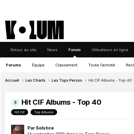
Retour au site
News
Forum
Utilisateurs en ligne
Forums
Équipe
Classement
Toute l’activité
Rec
Accueil
Les Charts
Les Tops Persos
Hit CIF Albums - Top 40
Hit CIF Albums - Top 40
Hit Cif
Top Albums
Par
Solstice