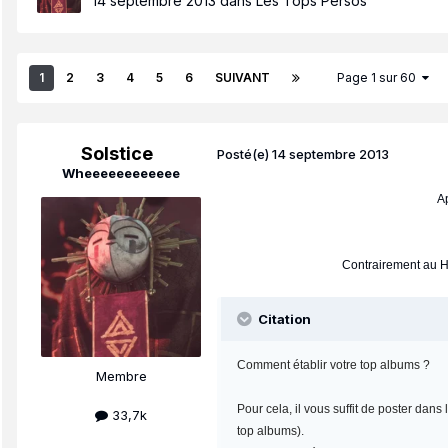
14 septembre 2013
dans
Les Tops Persos
1
2
3
4
5
6
SUIVANT
Page 1 sur 60
Solstice
Posté(e)
14 septembre 2013
Wheeeeeeeeeeee
Ap
Contrairement au Ho
Citation
Comment établir votre top albums ?
Membre
Pour cela, il vous suffit de poster dan
33,7k
top albums).