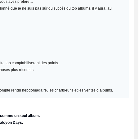
e vous avez préféré…
 donné que je ne suis pas sûr du succès du top albums, il y aura, au
re top comptabiliseront des points.
choses plus récentes.
un compte rendu hebdomadaire, les charts-runs et les ventes d’albums.
e comme un seul album.
Halcyon Days.