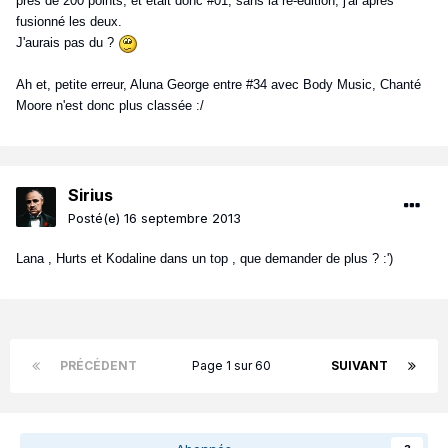
près de 200 points, et était donc #01, sans la ré-édition, j'ai après
fusionné les deux.
J'aurais pas du ?
Ah et, petite erreur, Aluna George entre #34 avec Body Music, Chanté
Moore n'est donc plus classée :/
Sirius
Posté(e)
16 septembre 2013
Lana , Hurts et Kodaline dans un top , que demander de plus ? :')
PRÉCÉDENT
Page 1 sur 60
SUIVANT