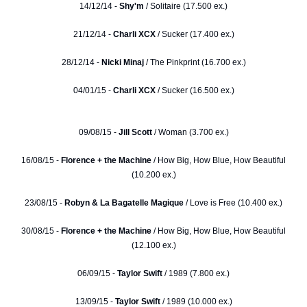
14/12/14 -
Shy'm
/ Solitaire (17.500 ex.)
21/12/14 -
Charli XCX
/ Sucker (17.400 ex.)
28/12/14 -
Nicki Minaj
/ The Pinkprint (16.700 ex.)
04/01/15 -
Charli XCX
/ Sucker (16.500 ex.)
09/08/15 -
Jill Scott
/ Woman (3.700 ex.)
16/08/15 -
Florence + the Machine
/ How Big, How Blue, How Beautiful
(10.200 ex.)
23/08/15 -
Robyn & La Bagatelle Magique
/ Love is Free (10.400 ex.)
30/08/15 -
Florence + the Machine
/ How Big, How Blue, How Beautiful
(12.100 ex.)
06/09/15 -
Taylor Swift
/ 1989 (7.800 ex.)
13/09/15 -
Taylor Swift
/ 1989 (10.000 ex.)