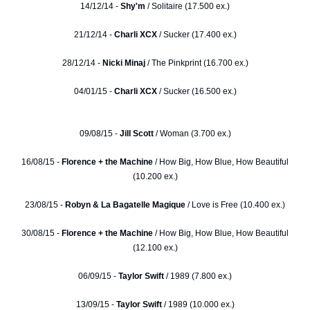
14/12/14 -
Shy'm
/ Solitaire (17.500 ex.)
21/12/14 -
Charli XCX
/ Sucker (17.400 ex.)
28/12/14 -
Nicki Minaj
/ The Pinkprint (16.700 ex.)
04/01/15 -
Charli XCX
/ Sucker (16.500 ex.)
09/08/15 -
Jill Scott
/ Woman (3.700 ex.)
16/08/15 -
Florence + the Machine
/ How Big, How Blue, How Beautiful
(10.200 ex.)
23/08/15 -
Robyn & La Bagatelle Magique
/ Love is Free (10.400 ex.)
30/08/15 -
Florence + the Machine
/ How Big, How Blue, How Beautiful
(12.100 ex.)
06/09/15 -
Taylor Swift
/ 1989 (7.800 ex.)
13/09/15 -
Taylor Swift
/ 1989 (10.000 ex.)