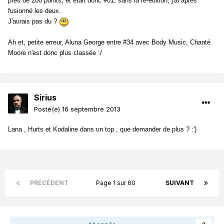
près de 200 points, et était donc #01, sans la ré-édition, j'ai après
fusionné les deux.
J'aurais pas du ?
Ah et, petite erreur, Aluna George entre #34 avec Body Music, Chanté
Moore n'est donc plus classée :/
Sirius
Posté(e)
16 septembre 2013
Lana , Hurts et Kodaline dans un top , que demander de plus ? :')
PRÉCÉDENT
Page 1 sur 60
SUIVANT