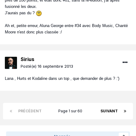
près de 200 points, et était donc #01, sans la ré-édition, j'ai après
fusionné les deux.
J'aurais pas du ?
Ah et, petite erreur, Aluna George entre #34 avec Body Music, Chanté
Moore n'est donc plus classée :/
Sirius
Posté(e)
16 septembre 2013
Lana , Hurts et Kodaline dans un top , que demander de plus ? :')
PRÉCÉDENT
Page 1 sur 60
SUIVANT