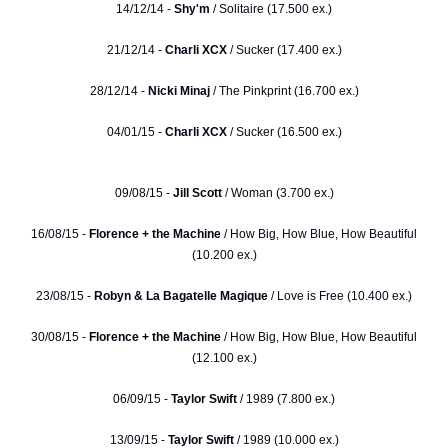
14/12/14 -
Shy'm
/ Solitaire (17.500 ex.)
21/12/14 -
Charli XCX
/ Sucker (17.400 ex.)
28/12/14 -
Nicki Minaj
/ The Pinkprint (16.700 ex.)
04/01/15 -
Charli XCX
/ Sucker (16.500 ex.)
09/08/15 -
Jill Scott
/ Woman (3.700 ex.)
16/08/15 -
Florence + the Machine
/ How Big, How Blue, How Beautiful
(10.200 ex.)
23/08/15 -
Robyn & La Bagatelle Magique
/ Love is Free (10.400 ex.)
30/08/15 -
Florence + the Machine
/ How Big, How Blue, How Beautiful
(12.100 ex.)
06/09/15 -
Taylor Swift
/ 1989 (7.800 ex.)
13/09/15 -
Taylor Swift
/ 1989 (10.000 ex.)