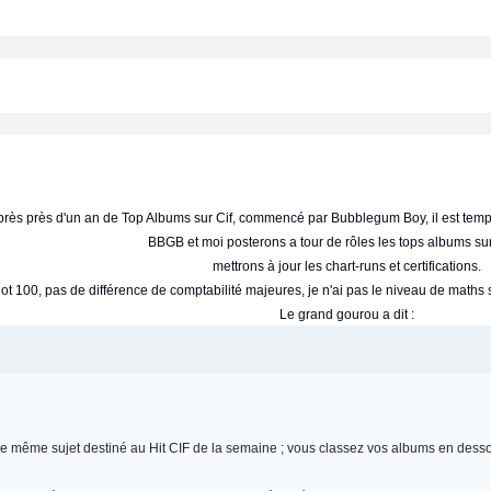
rès près d'un an de Top Albums sur Cif, commencé par Bubblegum Boy, il est tem
BBGB et moi posterons a tour de rôles les tops albums sur
mettrons à jour les chart-runs et certifications.
t 100, pas de différence de comptabilité majeures, je n'ai pas le niveau de maths su
Le grand gourou a dit :
s le même sujet destiné au Hit CIF de la semaine ; vous classez vos albums en desso