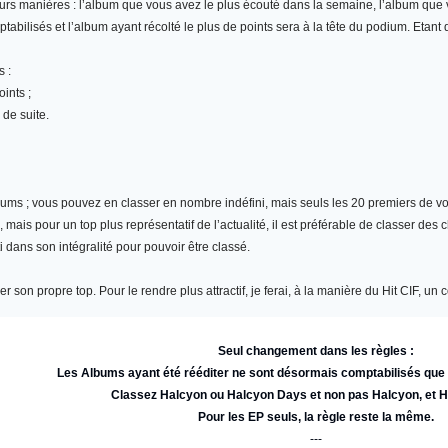
eurs manières : l’album que vous avez le plus écouté dans la semaine, l’album qu
abilisés et l’album ayant récolté le plus de points sera à la tête du podium. Etant
s :
ints ;
 de suite.
bums
; vous pouvez en classer en nombre indéfini, mais seuls les 20 premiers de vot
ais pour un top plus représentatif de l’actualité, il est préférable de classer des 
i dans son intégralité pour pouvoir être classé.
r son propre top. Pour le rendre plus attractif, je ferai, à la manière du Hit CIF, 
Seul changement dans les règles :
Les Albums ayant été rééditer ne sont désormais comptabilisés qu
Classez Halcyon ou Halcyon Days et non pas Halcyon, et 
Pour les EP seuls, la règle reste la même.
---