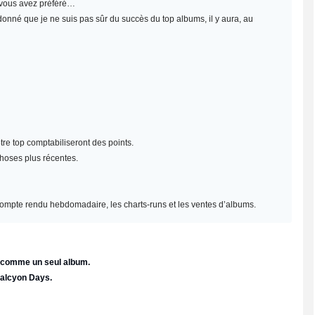
e vous avez préféré…
 donné que je ne suis pas sûr du succès du top albums, il y aura, au
re top comptabiliseront des points.
choses plus récentes.
un compte rendu hebdomadaire, les charts-runs et les ventes d’albums.
e comme un seul album.
Halcyon Days.