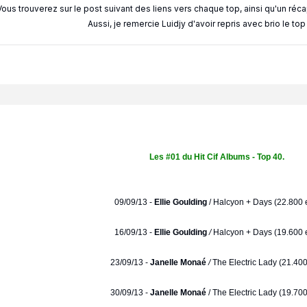
Vous trouverez sur le post suivant des liens vers chaque top, ainsi qu'un réc
Aussi, je remercie Luidjy d'avoir repris avec brio le to
Les #01 du Hit Cif Albums - Top 40.
09/09/13 -
Ellie Goulding
/
Halcyon + Days (22.800 e
16/09/13 -
Ellie Goulding
/
Halcyon + Days (19.600 e
23/09/13 -
Janelle Monaé
/
The Electric Lady (21.400
30/09/13 -
Janelle Monaé
/ The Electric Lady (19.700