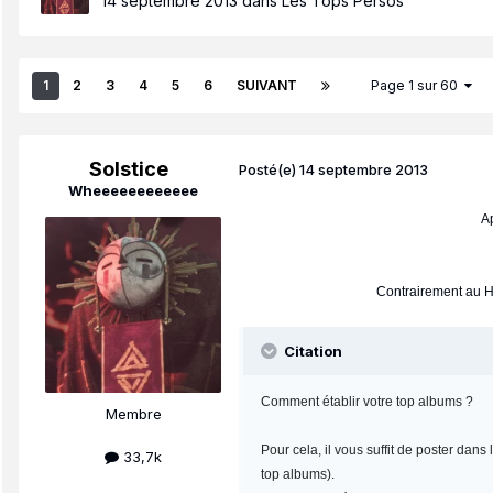
14 septembre 2013
dans
Les Tops Persos
1
2
3
4
5
6
SUIVANT
Page 1 sur 60
Solstice
Posté(e)
14 septembre 2013
Wheeeeeeeeeeee
Ap
Contrairement au Ho
Citation
Comment établir votre top albums ?
Membre
Pour cela, il vous suffit de poster dan
33,7k
top albums).