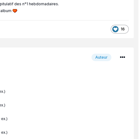
apitulatif des n°1 hebdomadaires.
p album
16
Auteur
x.)
x.)
 ex.)
 ex.)