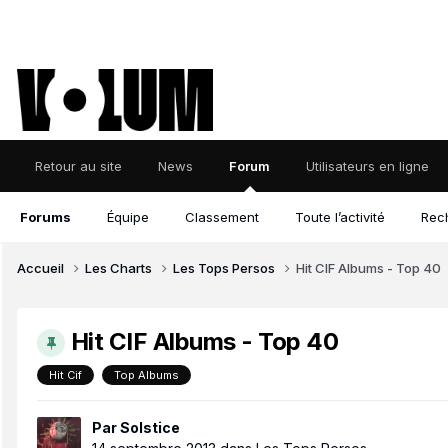
Retour au site
News
Forum
Utilisateurs en ligne
Forums
Équipe
Classement
Toute l’activité
Rec
Accueil
Les Charts
Les Tops Persos
Hit CIF Albums - Top 40
Hit CIF Albums - Top 40
Hit Cif
Top Albums
Par
Solstice