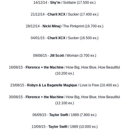
14/12/14 -
Shy'm
/ Solitaire (17.500 ex.)
21/12/14 -
Charli XCX
/ Sucker (17.400 ex.)
28/12/14 -
Nicki Minaj
/ The Pinkprint (16.700 ex.)
04/01/15 -
Charli XCX
/ Sucker (16.500 ex.)
09/08/15 -
Jill Scott
/ Woman (3.700 ex.)
16/08/15 -
Florence + the Machine
/ How Big, How Blue, How Beautiful
(10.200 ex.)
23/08/15 -
Robyn & La Bagatelle Magique
/ Love is Free (10.400 ex.)
30/08/15 -
Florence + the Machine
/ How Big, How Blue, How Beautiful
(12.100 ex.)
06/09/15 -
Taylor Swift
/ 1989 (7.800 ex.)
13/09/15 -
Taylor Swift
/ 1989 (10.000 ex.)