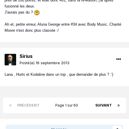
près de 200 points, et était donc #01, sans la ré-édition, j'ai après
fusionné les deux.
J'aurais pas du ?
Ah et, petite erreur, Aluna George entre #34 avec Body Music, Chanté
Moore n'est donc plus classée :/
Sirius
Posté(e)
16 septembre 2013
Lana , Hurts et Kodaline dans un top , que demander de plus ? :')
PRÉCÉDENT
Page 1 sur 60
SUIVANT