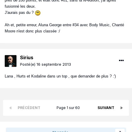
près de 200 points, et était donc #01, sans la ré-édition, j'ai après
fusionné les deux.
J'aurais pas du ?
Ah et, petite erreur, Aluna George entre #34 avec Body Music, Chanté
Moore n'est donc plus classée :/
Sirius
Posté(e)
16 septembre 2013
Lana , Hurts et Kodaline dans un top , que demander de plus ? :')
PRÉCÉDENT
Page 1 sur 60
SUIVANT