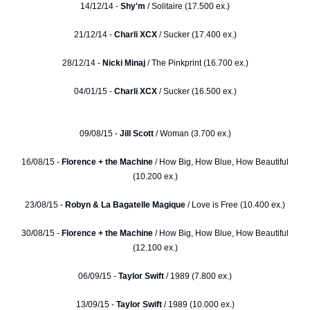
14/12/14 -
Shy'm
/ Solitaire (17.500 ex.)
21/12/14 -
Charli XCX
/ Sucker (17.400 ex.)
28/12/14 -
Nicki Minaj
/ The Pinkprint (16.700 ex.)
04/01/15 -
Charli XCX
/ Sucker (16.500 ex.)
09/08/15 -
Jill Scott
/ Woman (3.700 ex.)
16/08/15 -
Florence + the Machine
/ How Big, How Blue, How Beautiful
(10.200 ex.)
23/08/15 -
Robyn & La Bagatelle Magique
/ Love is Free (10.400 ex.)
30/08/15 -
Florence + the Machine
/ How Big, How Blue, How Beautiful
(12.100 ex.)
06/09/15 -
Taylor Swift
/ 1989 (7.800 ex.)
13/09/15 -
Taylor Swift
/ 1989 (10.000 ex.)