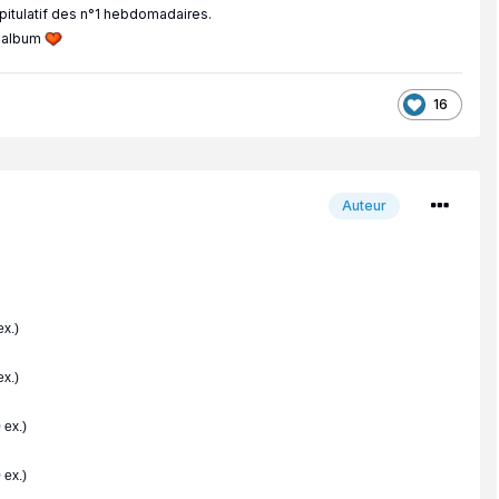
apitulatif des n°1 hebdomadaires.
p album
16
Auteur
x.)
x.)
 ex.)
 ex.)