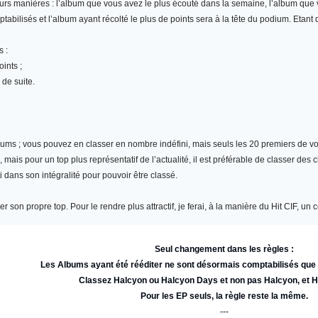
eurs manières : l’album que vous avez le plus écouté dans la semaine, l’album qu
abilisés et l’album ayant récolté le plus de points sera à la tête du podium. Etant
s :
ints ;
 de suite.
bums
; vous pouvez en classer en nombre indéfini, mais seuls les 20 premiers de vot
ais pour un top plus représentatif de l’actualité, il est préférable de classer des 
i dans son intégralité pour pouvoir être classé.
r son propre top. Pour le rendre plus attractif, je ferai, à la manière du Hit CIF, 
Seul changement dans les règles :
Les Albums ayant été rééditer ne sont désormais comptabilisés qu
Classez Halcyon ou Halcyon Days et non pas Halcyon, et 
Pour les EP seuls, la règle reste la même.
---