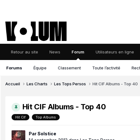
Retour au site
News
Forum
Utilisateurs en ligne
Forums
Équipe
Classement
Toute l’activité
Rec
Accueil
Les Charts
Les Tops Persos
Hit CIF Albums - Top 40
Hit CIF Albums - Top 40
Hit Cif
Top Albums
Par
Solstice