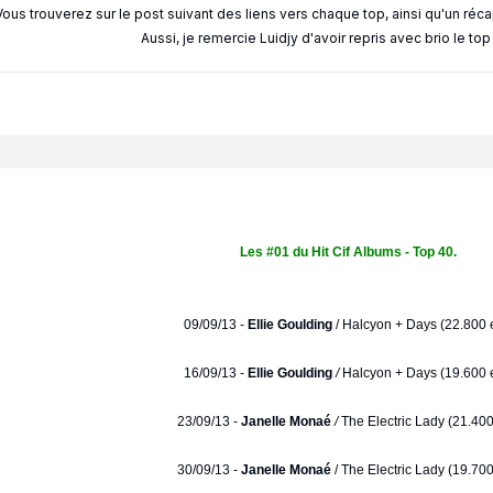
Vous trouverez sur le post suivant des liens vers chaque top, ainsi qu'un réc
Aussi, je remercie Luidjy d'avoir repris avec brio le to
Les #01 du Hit Cif Albums - Top 40.
09/09/13 -
Ellie Goulding
/
Halcyon + Days (22.800 e
16/09/13 -
Ellie Goulding
/
Halcyon + Days (19.600 e
23/09/13 -
Janelle Monaé
/
The Electric Lady (21.400
30/09/13 -
Janelle Monaé
/ The Electric Lady (19.700