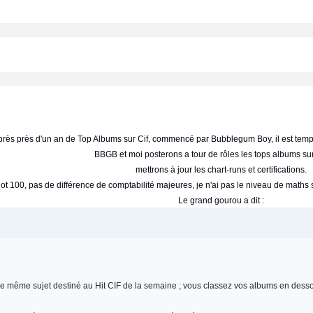
rès près d'un an de Top Albums sur Cif, commencé par Bubblegum Boy, il est tem
BBGB et moi posterons a tour de rôles les tops albums sur
mettrons à jour les chart-runs et certifications.
t 100, pas de différence de comptabilité majeures, je n'ai pas le niveau de maths su
Le grand gourou a dit :
s le même sujet destiné au Hit CIF de la semaine ; vous classez vos albums en desso