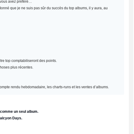
e vous avez préféré…
 donné que je ne suis pas sûr du succès du top albums, il y aura, au
re top comptabiliseront des points.
choses plus récentes.
un compte rendu hebdomadaire, les charts-runs et les ventes d’albums.
e comme un seul album.
Halcyon Days.