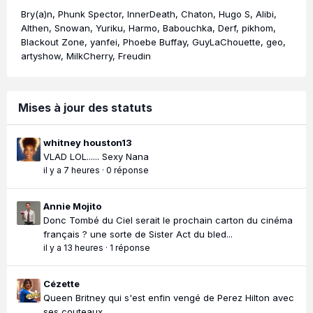
Bry(a)n
Phunk Spector
InnerDeath
Chaton
Hugo S
Alibi
Althen
Snowan
Yuriku
Harmo
Babouchka
Derf
pikhom
Blackout Zone
yanfei
Phoebe Buffay
GuyLaChouette
geo
artyshow
MilkCherry
Freudin
Mises à jour des statuts
whitney houston13
VLAD LOL...... Sexy Nana
il y a 7 heures
·
0 réponse
Annie Mojito
Donc Tombé du Ciel serait le prochain carton du cinéma
français ? une sorte de Sister Act du bled...
il y a 13 heures
·
1 réponse
Cézette
Queen Britney qui s'est enfin vengé de Perez Hilton avec
ses couteaux