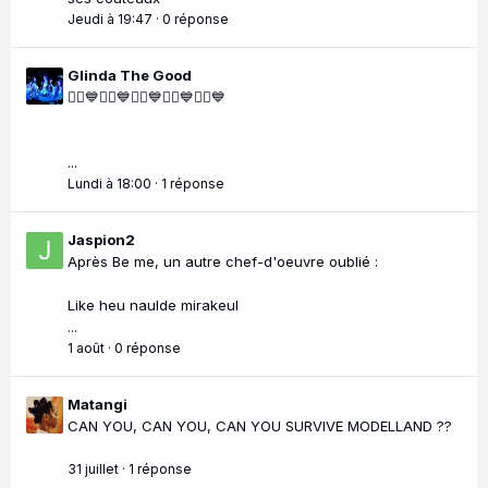
Jeudi à 19:47
·
0 réponse
Glinda The Good
🧜‍♀️💙🧜‍♀️💙🧜‍♀️💙🧜‍♀️💙🧜‍♀️💙
...
Lundi à 18:00
·
1 réponse
Jaspion2
Après Be me, un autre chef-d'oeuvre oublié :
Like heu naulde mirakeul
...
1 août
·
0 réponse
Matangi
CAN YOU, CAN YOU, CAN YOU SURVIVE MODELLAND ??
31 juillet
·
1 réponse