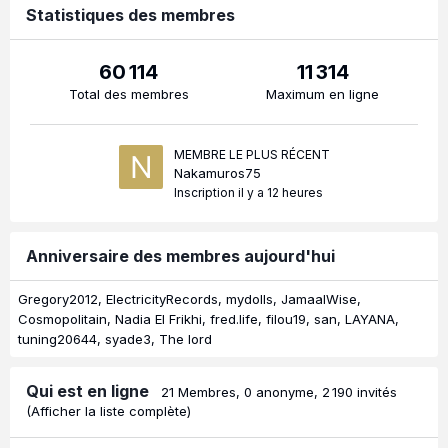
Statistiques des membres
60 114
11 314
Total des membres
Maximum en ligne
MEMBRE LE PLUS RÉCENT
Nakamuros75
Inscription
il y a 12 heures
Anniversaire des membres aujourd'hui
Gregory2012
ElectricityRecords
mydolls
JamaalWise
Cosmopolitain
Nadia El Frikhi
fred.life
filou19
san
LAYANA
tuning20644
syade3
The lord
Qui est en ligne
21 Membres
, 0 anonyme, 2 190 invités
(Afficher la liste complète)