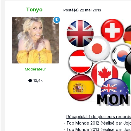
Tonyo
Posté(e)
22 mai 2013
Modérateur
10,6k
-
Récapitulatif de plusieurs record
-
Top Monde 2012
(réalisé par Joj
-
Top Monde 2013
(réalisé par Joj