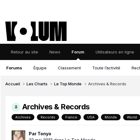
Retour au site
News
Forum
Utilisateurs en ligne
Forums
Équipe
Classement
Toute l’activité
Rec
Accueil
Les Charts
Le Top Monde
Archives & Records
Archives & Records
Archives
Records
France
USA
Monde
World
Par
Tonyo