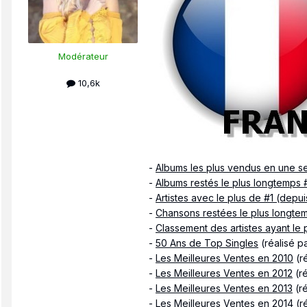
Modérateur
10,6k
-
Albums les plus vendus en une s
-
Albums restés le plus longtemps 
-
Artistes avec le plus de #1 (depu
-
Chansons restées le plus longte
-
Classement des artistes ayant le
-
50 Ans de Top Singles
(réalisé p
-
Les Meilleures Ventes en 2010
(ré
-
Les Meilleures Ventes en 2012
(r
-
Les Meilleures Ventes en 2013
(r
-
Les Meilleures Ventes en 2014
(r