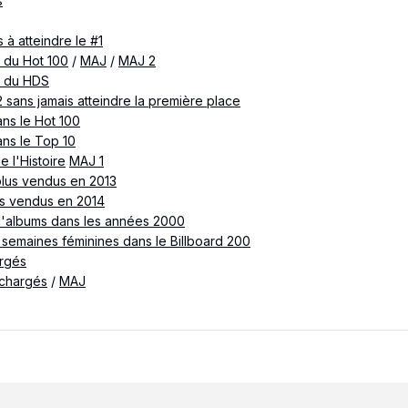
s
 à atteindre le #1
1 du Hot 100
/
MAJ
/
MAJ 2
#1 du HDS
2 sans jamais atteindre la première place
ans le Hot 100
ans le Top 10
e l'Histoire
MAJ 1
plus vendus en 2013
lus vendus en 2014
d'albums dans les années 2000
semaines féminines dans le Billboard 200
argés
échargés
/
MAJ