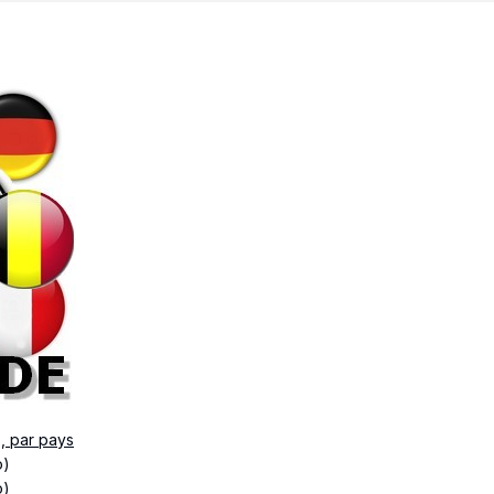
s, par pays
o)
o)