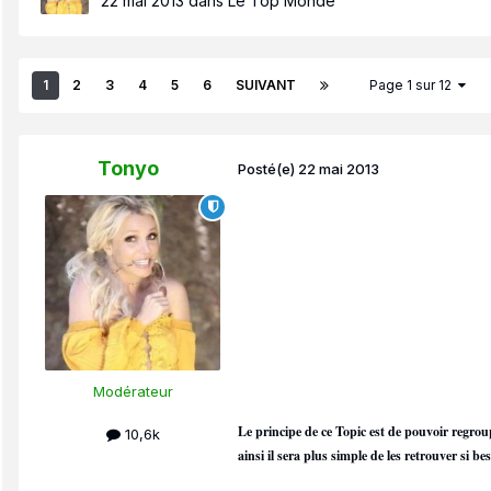
22 mai 2013
dans
Le Top Monde
1
2
3
4
5
6
SUIVANT
Page 1 sur 12
Tonyo
Posté(e)
22 mai 2013
Modérateur
Le principe de ce Topic est de pouvoir regrou
10,6k
ainsi il sera plus simple de les retrouver si bes