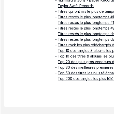
-
Mumford & Sons - Babel: Record
-
Taylor Swift: Records
-
Titres qui ont mis le plus de temps
-
Titres restés le plus longtemps #
-
Titres restés le plus longtemps 
-
Titres restés le plus longtemps #
-
Titres restés le plus longtemps d
-
Titres restés le plus longtemps d
-
Titres rock les plus téléchargés d
-
Top 10 des singles & albums les 
-
Top 10 des titres & albums les p
-
Top 20 des plus gros vendeurs 
-
Top 30 des meilleures premières 
-
Top 50 des titres les plus téléch
-
Top 200 des singles les plus tél