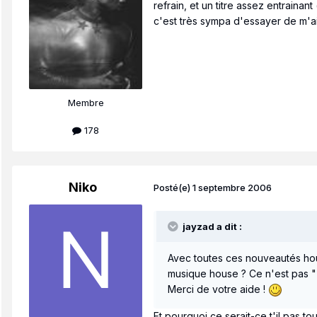
refrain, et un titre assez entraina
c'est très sympa d'essayer de m'ai
Membre
178
Niko
Posté(e)
1 septembre 2006
jayzad a dit :
Avec toutes ces nouveautés hous
musique house ? Ce n'est pas "
Merci de votre aide !
Et pourquoi ce serait-ce t'il pas t