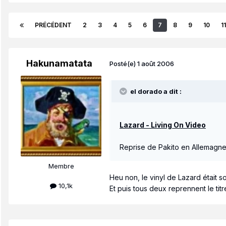
PRÉCÉDENT
2
3
4
5
6
7
8
9
10
11
Hakunamatata
Posté(e)
1 août 2006
el dorado a dit :
Lazard - Living On Video
Reprise de Pakito en Allemagne, 
Membre
Heu non, le vinyl de Lazard était 
10,1k
Et puis tous deux reprennent le tit