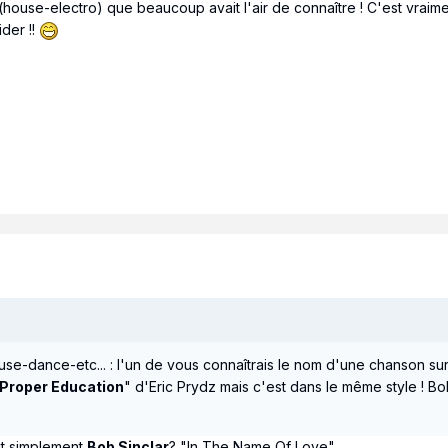
nt (house-electro) que beaucoup avait l'air de connaître ! C'est vraim
der !!
e-dance-etc... : l'un de vous connaîtrais le nom d'une chanson sur 
Proper Education
" d'Eric Prydz mais c'est dans le même style ! Bo
out simplement
Bob Sinclar
? "In The Name Of Love"