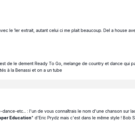
ec le 1er extrait, autant celui ci me plait beaucoup. Del a house 
 c'est de le dement Ready To Go, melange de country et dance qui p
tés à la Benassi et on a un tube
ance-etc... : l'un de vous connaîtrais le nom d'une chanson sur laq
oper Education
" d'Eric Prydz mais c'est dans le même style ! Bob S