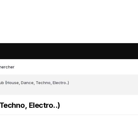
hercher
b (House, Dance, Techno, Electro..)
echno, Electro..)