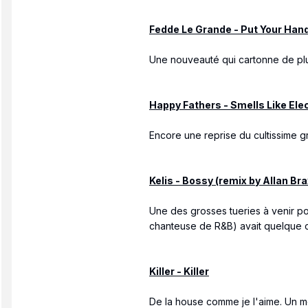
Fedde Le Grande - Put Your Hand
Une nouveauté qui cartonne de plu
Happy Fathers - Smells Like Ele
Encore une reprise du cultissime gr
Kelis - Bossy (remix by Allan Bra
Une des grosses tueries à venir po
chanteuse de R&B) avait quelque c
Killer - Killer
De la house comme je l'aime. Un mo