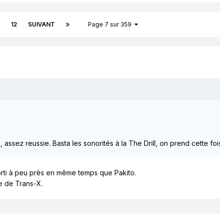
12
SUIVANT
Page 7 sur 359
assez reussie. Basta les sonorités à la The Drill, on prend cette fois
sorti à peu près en même temps que Pakito.
re de Trans-X.