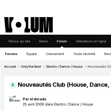
Retour au site
News
Forum
Utilisateurs en ligne
Forums
Équipe
Classement
Toute l’activité
Rec
Accueil
Only the Best
Electro / Dance / House
Nouveautés Clu
Nouveautés Club (House, Dance, T
Par
el dorado
25 avril 2006
dans
Electro / Dance / House