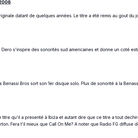
 2006
riginale datant de quelques années. Le titre a été remis au gout du 
i, Dero s'inspire des sonorités sud americaines et donne un coté es
 Benassi Bros sort son 1er disque solo. Plus de sonorité à la Benas
titre qu'il a presenté à Ibiza et autant dire que ce titre a tout dech
rton. Fera t'il mieux que Call On Me? A noter que Radio FG diffuse d