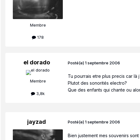
Membre
178
el dorado
Posté(e)
1 septembre 2006
Tu pourrais etre plus precis car là j
Membre
Plutot des sonorités electro?
Que des enfants qui chante ou alors
3,8k
jayzad
Posté(e)
1 septembre 2006
Bien justement mes souvenirs sont 