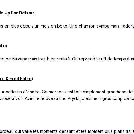
s Up For Detroit
s en plus depuis un mois en boite. Une chanson sympa mais j'ador
ctro
oupe Nirvana mais tres bien realisé. On reprend le riff de temps à a
xe & Fred Falke)
ur cette fin d'année. Ce morceau est tout simplement grandiose, te
hose à voir. Avec le nouveau Eric Prydz, c'est mon gros coup de c
rceau qui varie les moments densant et les moment plus planants, su