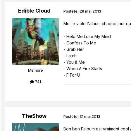
Edible Cloud
Posté(e)
29 mai 2013
Moi je viole l'album chaque jour que 
- Help Me Lose My Mind
- Confess To Me
- Grab Her
- Latch
- You & Me
- When A Fire Starts
Membre
- F For U
741
TheShow
Posté(e)
31 mai 2013
Bon ben l'album est vraiment cool