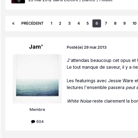
PRÉCÉDENT
1
2
3
4
5
6
7
8
9
10
Jam'
Posté(e)
29 mai 2013
J'attendais beaucoup cet opus et f
Le tout manque de saveur, il y a ri
Les featurings avec Jessie Ware et
lectures l'ensemble passera
peut ê
White Noise
reste clairement la bom
Membre
604