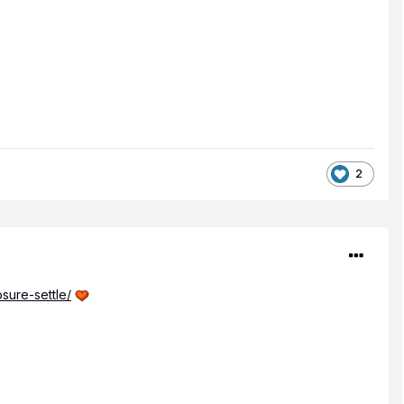
2
sure-settle/