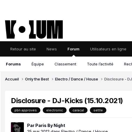
Retour au site
News
Forum
Utilisateurs en ligne
Forums
Équipe
Classement
Toute l’activité
Rec
Accueil
Only the Best
Electro / Dance / House
Disclosure - DJ
Disclosure - DJ-Kicks (15.10.2021)
pbn approves
electronic
caracal
settle
Par
Paris By Night
25 mai 2012
dans
Electro / Dance / House