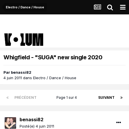
Electro / Dance / House
Whigfield - "SUGA" new single 2020
Par
benassi82
4 juin 2011
dans
Electro / Dance / House
PRÉCÉDENT
Page 1 sur 4
SUIVANT
benassi82
Posté(e)
4 juin 2011