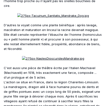
l'homme trop proche ou n'ayant pas les oreilles bouchées de
cire.
D'autres la voyait comme une plante bénéfique : après lavage,
macération et maturation en linceul la racine devenait magique.
Ellle était censée représenter l'ébauche de l'homme (homonculus
ou « petit homme planté ») et procurer à son possesseur, à qui
elle restait éternellement fidèle, prospérité, abondance de biens,
et fécondité.
C'est aussi une pièce de théâtre écrite par l'italien Machiavel
(Machiavelli) en 1518, très exactement une farce, composée ...
d'un prologue et de 5 actes.
L'action se situe en France, dans la région Charentes-Limousin.
La mandragore, dragon ailé à face humaine pourvu de dents et
de griffes pointues avec un corps long de 50 pieds, exigeait une
jeune fille vierge à dévorer chaque mois. Après 6 sacrifices les
villageois ayant refusé de continuer à sacrifier leurs filles la
mandragore (la plante) se répandit dans la région, entraînant de