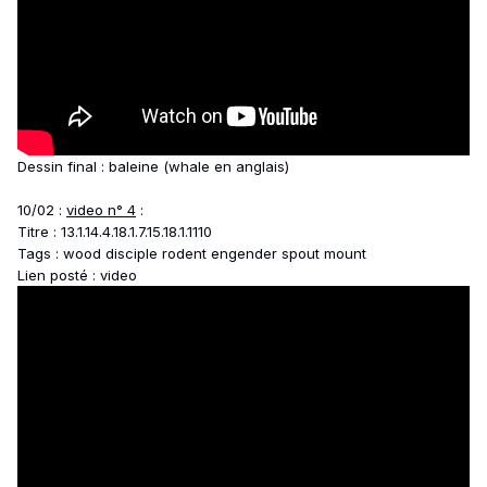
Dessin final : baleine (whale en anglais)
10/02 :
video n° 4
:
Titre : 13.1.14.4.18.1.7.15.18.1.1110
Tags : wood disciple rodent engender spout mount
Lien posté : video