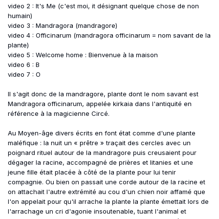
video 2 : It's Me (c'est moi, it désignant quelque chose de non
humain)
video 3 : Mandragora (mandragore)
video 4 : Officinarum (mandragora officinarum = nom savant de la
plante)
video 5 : Welcome home : Bienvenue à la maison
video 6 : B
video 7 : O
Il s'agit donc de la mandragore, plante dont le nom savant est
Mandragora officinarum, appelée kirkaia dans l'antiquité en
référence à la magicienne Circé.
Au Moyen-âge divers écrits en font état comme d'une plante
maléfique : la nuit un « prêtre » traçait des cercles avec un
poignard rituel autour de la mandragore puis creusaient pour
dégager la racine, accompagné de prières et litanies et une
jeune fille était placée à côté de la plante pour lui tenir
compagnie. Ou bien on passait une corde autour de la racine et
on attachait l'autre extrémité au cou d'un chien noir affamé que
l'on appelait pour qu'il arrache la plante la plante émettait lors de
l'arrachage un cri d'agonie insoutenable, tuant l'animal et