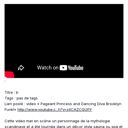
:
Titre : b
Tags : pas de tags
Lien posté : video « Pageant Princess and Dancing Diva Brooklyn
Funk!»
http://www.youtube.c...h?v=z4CAZCGUl1Y
Cette video met en scène un personnage de la mythologie
scandinave et a été tournée dans un décor style sauna ou spa et