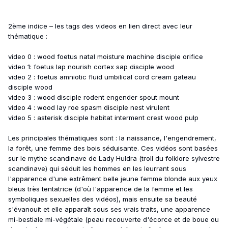
2ème indice – les tags des videos en lien direct avec leur
thématique :
video 0 : wood foetus natal moisture machine disciple orifice
video 1: foetus lap nourish cortex sap disciple wood
video 2 : foetus amniotic fluid umbilical cord cream gateau
disciple wood
video 3 : wood disciple rodent engender spout mount
video 4 : wood lay roe spasm disciple nest virulent
video 5 : asterisk disciple habitat interment crest wood pulp
Les principales thématiques sont : la naissance, l'engendrement,
la forêt, une femme des bois séduisante. Ces vidéos sont basées
sur le mythe scandinave de Lady Huldra (troll du folklore sylvestre
scandinave) qui séduit les hommes en les leurrant sous
l'apparence d'une extrêment belle jeune femme blonde aux yeux
bleus très tentatrice (d'où l'apparence de la femme et les
symboliques sexuelles des vidéos), mais ensuite sa beauté
s'évanouit et elle apparaît sous ses vrais traits, une apparence
mi-bestiale mi-végétale (peau recouverte d'écorce et de boue ou