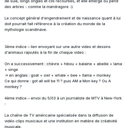
de suie, longs ongles et cils recourbés, et elle émerge ou pend
des arbres - comme la mandragore -).
Le concept général d'engendrement et de naissance quant à lui
doit pourrait fait référence à la création du monde de la
mythologie scandinave.
3ème indice – lien envoyant sur une autre video et dessins
d'animaux rajoutés à la fin de chaque video :
On a successivement : chèvre + hibou + balaine + abeille + lama
+ singe
-> en anglais : goat + owl + whale + bee + llama + monkey
Ce qui donne : got all will be 11 ? puis AM a Mon key ? Ou A
monkey ?
4ème indice – envoi du 5/03 à un journaliste de MTV à New-York
:
La chaîne de TV américaine spécialisée dans la diffusion de
vidéo-clips musicaux et une institution en matière de créativité
musicale.