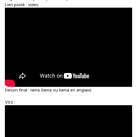
Lien posté : video
Dessin final : lama (lama ou llama en anglais)
1/03 :