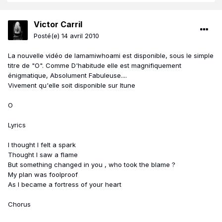
Victor Carril
Posté(e)
14 avril 2010
La nouvelle vidéo de Iamamiwhoami est disponible, sous le simple
titre de "O". Comme D'habitude elle est magnifiquement
énigmatique, Absolument Fabuleuse....
Vivement qu'elle soit disponible sur Itune
O
Lyrics
I thought I felt a spark
Thought I saw a flame
But something changed in you , who took the blame ?
My plan was foolproof
As I became a fortress of your heart
Chorus