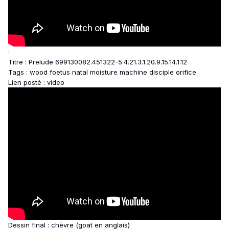
:
Titre : Prelude 699130082.451322-5.4.21.3.1.20.9.15.14.1.12
Tags : wood foetus natal moisture machine disciple orifice
Lien posté : video
Dessin final : chèvre (goat en anglais)