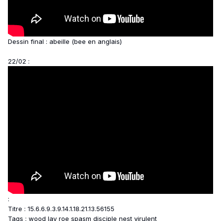
Dessin final : abeille (bee en anglais)
22/02 :
:
Titre : 15.6.6.9.3.9.14.1.18.21.13.56155
Tags : wood lay roe spasm disciple nest virulent