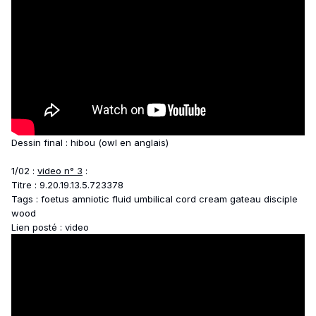
Dessin final : hibou (owl en anglais)
1/02 :
video n° 3
:
Titre : 9.20.19.13.5.723378
Tags : foetus amniotic fluid umbilical cord cream gateau disciple
wood
Lien posté : video