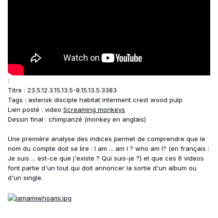
:
Titre : 23.5.12.3.15.13.5-8.15.13.5.3383
Tags : asterisk disciple habitat interment crest wood pulp
Lien posté : video
Screaming monkeys
Dessin final : chimpanzé (monkey en anglais)
Une première analyse des indices permet de comprendre que le
nom du compte doit se lire : I am ... am I ? who am I? (en français :
Je suis ... est-ce que j'existe ? Qui suis-je ?) et que ces 6 videos
font partie d'un tout qui doit annoncer la sortie d'un album ou
d'un single.