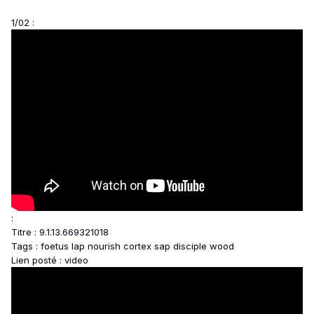
1/02 :
:
Titre : 9.1.13.669321018
Tags : foetus lap nourish cortex sap disciple wood
Lien posté : video