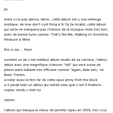
jlo:
entre r,n,b pop dance, latine , cette album est u vrai mélenge
éxotique, de love don't cost thing à Si Ya Se Acabó, cette album
qui serte ne marquera pas l'histoire de la musique reste tres bon,
avec de bonne turie comme: That's Not Me, Walking on Sunshine,
Pleasure Is Mine
this is me. . . them
surment un de c'est meilleur album studio de sa carriere, l'albmu
debut avec une magnifique chanson "still" qui sera suivie de
pleind autre ballade tres éfficase comme "again, dear ben, 've
Been Thinkin.
a noter aussi le titre far de cette opus jenny from the block
si il yavait bien un albmu qui mérité mieu que c'est 5.5millions
copies vendu c bien lui.
rebhirt:
l'album qui marqua le retour de jennifer lopez en 2005, tres r,n,b