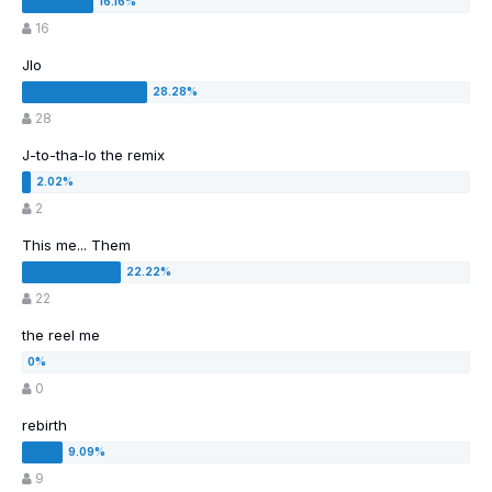
16
Jlo
28
J-to-tha-lo the remix
2
This me... Them
22
the reel me
0
rebirth
9