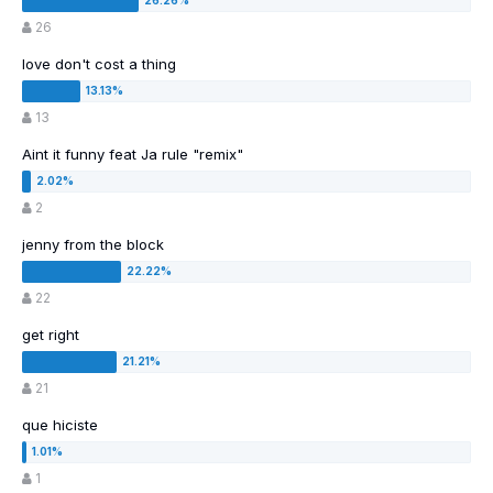
26
love don't cost a thing
13
Aint it funny feat Ja rule "remix"
2
jenny from the block
22
get right
21
que hiciste
1