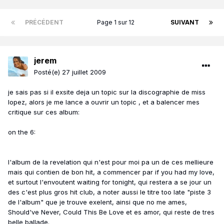
PRÉCÉDENT
Page 1 sur 12
SUIVANT
jerem
Posté(e)
27 juillet 2009
je sais pas si il exsite deja un topic sur la discographie de miss
lopez, alors je me lance a ouvrir un topic , et a balencer mes
critique sur ces album:
on the 6:
l'album de la revelation qui n'est pour moi pa un de ces mellieure
mais qui contien de bon hit, a commencer par if you had my love,
et surtout l'envoutent waiting for tonight, qui restera a se jour un
des c'est plus gros hit club, a noter aussi le titre too late "piste 3
de l'album" que je trouve exelent, ainsi que no me ames,
Should've Never, Could This Be Love et es amor, qui reste de tres
belle ballade.