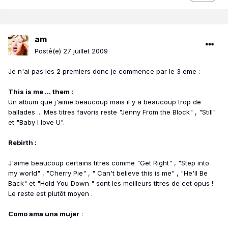
am
Posté(e)
27 juillet 2009
Je n'ai pas les 2 premiers donc je commence par le 3 eme :
This is me ... them :
Un album que j'aime beaucoup mais il y a beaucoup trop de
ballades ... Mes titres favoris reste "Jenny From the Block" , "Still"
et "Baby I love U".
Rebirth :
J'aime beaucoup certains titres comme "Get Right" , "Step into
my world" , "Cherry Pie" , " Can't believe this is me" , "He'll Be
Back" et "Hold You Down " sont les meilleurs titres de cet opus !
Le reste est plutôt moyen .
Como ama una mujer
: