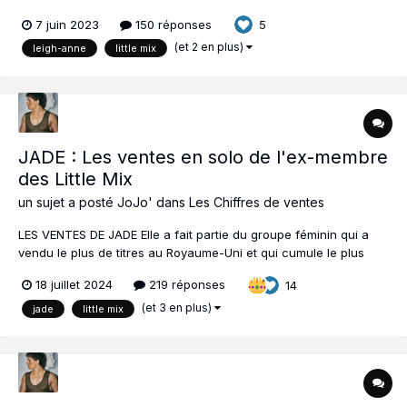
sur son compte Instagram de "DST" qui signifierait "Don't Say
7 juin 2023
150 réponses
5
Love" :
(et 2 en plus)
leigh-anne
little mix
JADE : Les ventes en solo de l'ex-membre
des Little Mix
un sujet a posté
JoJo'
dans
Les Chiffres de ventes
LES VENTES DE JADE Elle a fait partie du groupe féminin qui a
vendu le plus de titres au Royaume-Uni et qui cumule le plus
d'écoutes en streaming dans le monde. Après plus de 9 ans
18 juillet 2024
219 réponses
14
passés au sein des Little Mix, Jesy Nelson a quitté le girlsband
en décemb...
(et 3 en plus)
jade
little mix