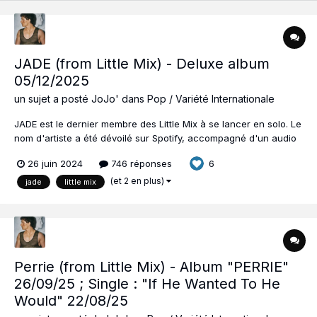
JADE (from Little Mix) - Deluxe album
05/12/2025
un sujet a posté
JoJo'
dans
Pop / Variété Internationale
JADE est le dernier membre des Little Mix à se lancer en solo. Le
nom d'artiste a été dévoilé sur Spotify, accompagné d'un audio
qui donne des informations sur la production du premier single.
26 juin 2024
746 réponses
6
Le premier single, Angel Of My Dreams, dont un extrait a été
joué par The Blessed...
(et 2 en plus)
jade
little mix
Perrie (from Little Mix) - Album "PERRIE"
26/09/25 ; Single : "If He Wanted To He
Would" 22/08/25