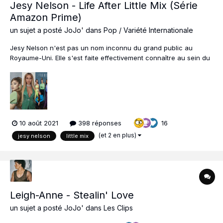
Jesy Nelson - Life After Little Mix (Série
Amazon Prime)
un sujet a posté
JoJo'
dans
Pop / Variété Internationale
Jesy Nelson n'est pas un nom inconnu du grand public au
Royaume-Uni. Elle s'est faite effectivement connaître au sein du
groupe féminin qui a vendu le plus de titres au UK dans toute
l'histoire des charts anglais... En 2011, elle rejoint X Factor, et les
jurés décident de la caser d...
10 août 2021
398 réponses
16
(et 2 en plus)
jesy nelson
little mix
Leigh-Anne - Stealin' Love
un sujet a posté
JoJo'
dans
Les Clips