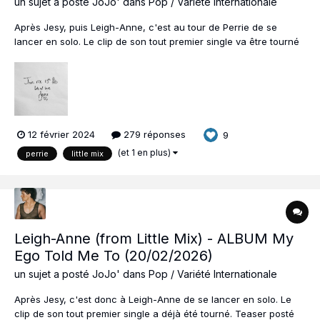
un sujet a posté
JoJo'
dans
Pop / Variété Internationale
Après Jesy, puis Leigh-Anne, c'est au tour de Perrie de se
lancer en solo. Le clip de son tout premier single va être tourné
ce mois ci. L'album est prêt et les 3 premiers singles ont déjà été
choisis. Une listening party de quelques titres du premier album
va être...
12 février 2024
279 réponses
9
(et 1 en plus)
perrie
little mix
Leigh-Anne (from Little Mix) - ALBUM My
Ego Told Me To (20/02/2026)
un sujet a posté
JoJo'
dans
Pop / Variété Internationale
Après Jesy, c'est donc à Leigh-Anne de se lancer en solo. Le
clip de son tout premier single a déjà été tourné. Teaser posté