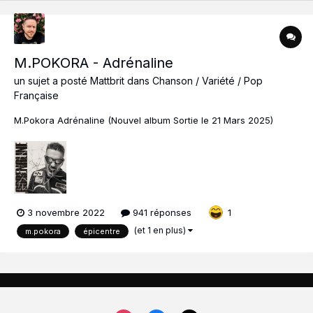
M.POKORA - Adrénaline
un sujet a posté
Mattbrit
dans
Chanson / Variété / Pop
Française
M.Pokora Adrénaline (Nouvel album Sortie le 21 Mars 2025)
3 novembre 2022
941 réponses
1
(et 1 en plus)
m.pokora
épicentre