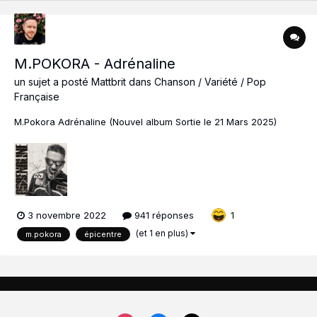
M.POKORA - Adrénaline
un sujet a posté
Mattbrit
dans
Chanson / Variété / Pop
Française
M.Pokora Adrénaline (Nouvel album Sortie le 21 Mars 2025)
3 novembre 2022
941 réponses
1
(et 1 en plus)
m.pokora
épicentre